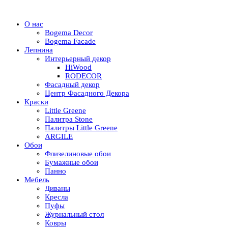
О нас
Bogema Decor
Bogema Facade
Лепнина
Интерьерный декор
HiWood
RODECOR
Фасадный декор
Центр Фасадного Декора
Краски
Little Greene
Палитра Stone
Палитры Little Greene
ARGILE
Обои
Флизелиновые обои
Бумажные обои
Панно
Мебель
Диваны
Кресла
Пуфы
Журнальный стол
Ковры