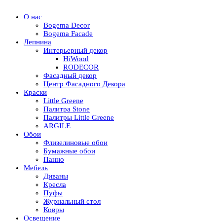
О нас
Bogema Decor
Bogema Facade
Лепнина
Интерьерный декор
HiWood
RODECOR
Фасадный декор
Центр Фасадного Декора
Краски
Little Greene
Палитра Stone
Палитры Little Greene
ARGILE
Обои
Флизелиновые обои
Бумажные обои
Панно
Мебель
Диваны
Кресла
Пуфы
Журнальный стол
Ковры
Освещение