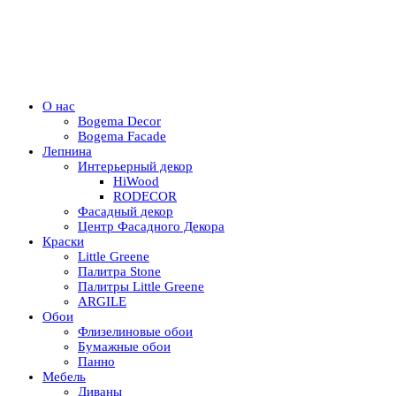
О нас
Bogema Decor
Bogema Facade
Лепнина
Интерьерный декор
HiWood
RODECOR
Фасадный декор
Центр Фасадного Декора
Краски
Little Greene
Палитра Stone
Палитры Little Greene
ARGILE
Обои
Флизелиновые обои
Бумажные обои
Панно
Мебель
Диваны