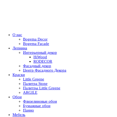
О нас
Bogema Decor
Bogema Facade
Лепнина
Интерьерный декор
HiWood
RODECOR
Фасадный декор
Центр Фасадного Декора
Краски
Little Greene
Палитра Stone
Палитры Little Greene
ARGILE
Обои
Флизелиновые обои
Бумажные обои
Панно
Мебель