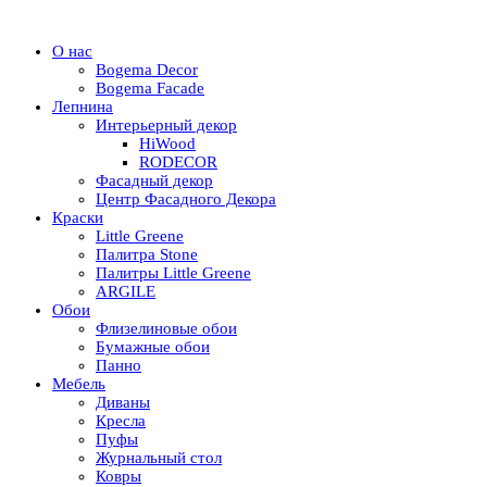
О нас
Bogema Decor
Bogema Facade
Лепнина
Интерьерный декор
HiWood
RODECOR
Фасадный декор
Центр Фасадного Декора
Краски
Little Greene
Палитра Stone
Палитры Little Greene
ARGILE
Обои
Флизелиновые обои
Бумажные обои
Панно
Мебель
Диваны
Кресла
Пуфы
Журнальный стол
Ковры