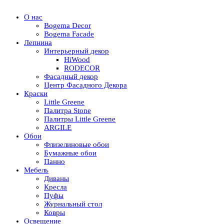
О нас
Bogema Decor
Bogema Facade
Лепнина
Интерьерный декор
HiWood
RODECOR
Фасадный декор
Центр Фасадного Декора
Краски
Little Greene
Палитра Stone
Палитры Little Greene
ARGILE
Обои
Флизелиновые обои
Бумажные обои
Панно
Мебель
Диваны
Кресла
Пуфы
Журнальный стол
Ковры
Освещение