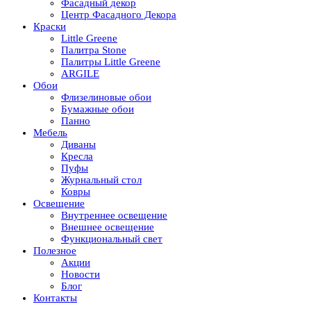
Фасадный декор
Центр Фасадного Декора
Краски
Little Greene
Палитра Stone
Палитры Little Greene
ARGILE
Обои
Флизелиновые обои
Бумажные обои
Панно
Мебель
Диваны
Кресла
Пуфы
Журнальный стол
Ковры
Освещение
Внутреннее освещение
Внешнее освещение
Функциональный свет
Полезное
Акции
Новости
Блог
Контакты