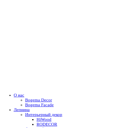
О нас
Bogema Decor
Bogema Facade
Лепнина
Интерьерный декор
HiWood
RODECOR