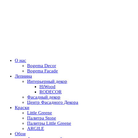
О нас
Bogema Decor
Bogema Facade
Лепнина
Интерьерный декор
HiWood
RODECOR
Фасадный декор
Центр Фасадного Декора
Краски
Little Greene
Палитра Stone
Палитры Little Greene
ARGILE
Обои