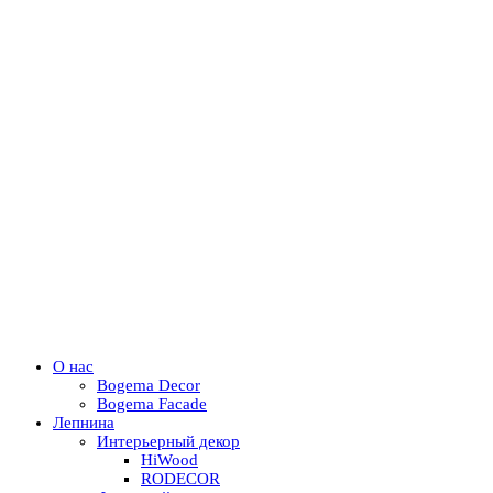
О нас
Bogema Decor
Bogema Facade
Лепнина
Интерьерный декор
HiWood
RODECOR