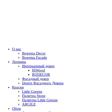
О нас
Bogema Decor
Bogema Facade
Лепнина
Интерьерный декор
HiWood
RODECOR
Фасадный декор
Центр Фасадного Декора
Краски
Little Greene
Палитра Stone
Палитры Little Greene
ARGILE
Обои