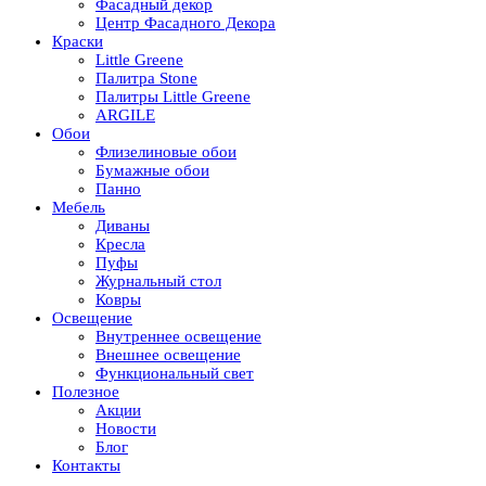
Фасадный декор
Центр Фасадного Декора
Краски
Little Greene
Палитра Stone
Палитры Little Greene
ARGILE
Обои
Флизелиновые обои
Бумажные обои
Панно
Мебель
Диваны
Кресла
Пуфы
Журнальный стол
Ковры
Освещение
Внутреннее освещение
Внешнее освещение
Функциональный свет
Полезное
Акции
Новости
Блог
Контакты